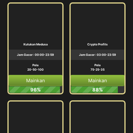
Kutukan Medusa
Crypto Profits
Jam Gacor : 00:00-23:59
Jam Gacor : 03:00-23:59
Pola
Pola
20-50-100
75-25-35
Mainkan
Mainkan
96%
88%