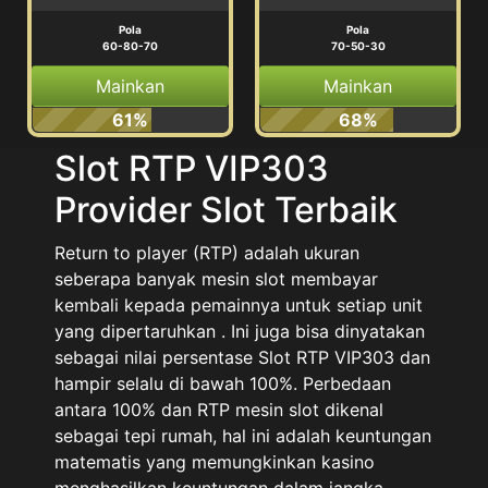
Pola
Pola
60-80-70
70-50-30
Mainkan
Mainkan
61%
68%
Slot RTP VIP303
Provider Slot Terbaik
Return to player (RTP) adalah ukuran
seberapa banyak mesin slot membayar
kembali kepada pemainnya untuk setiap unit
yang dipertaruhkan . Ini juga bisa dinyatakan
sebagai nilai persentase Slot RTP VIP303 dan
hampir selalu di bawah 100%. Perbedaan
antara 100% dan RTP mesin slot dikenal
sebagai tepi rumah, hal ini adalah keuntungan
matematis yang memungkinkan kasino
menghasilkan keuntungan dalam jangka