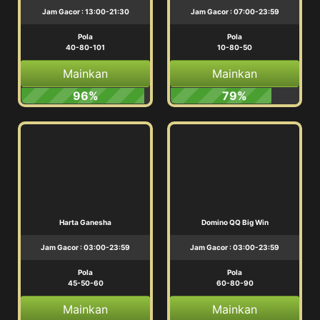
Jam Gacor : 13:00-21:30
Jam Gacor : 07:00-23:59
Pola
Pola
40-80-101
10-80-50
Mainkan
Mainkan
96%
79%
Harta Ganesha
Domino QQ Big Win
Jam Gacor : 03:00-23:59
Jam Gacor : 03:00-23:59
Pola
Pola
45-50-60
60-80-90
Mainkan
Mainkan