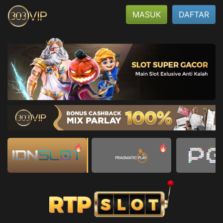
MASUK
DAFTAR