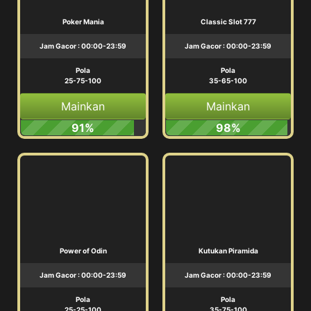
Poker Mania
Classic Slot 777
Jam Gacor : 00:00-23:59
Jam Gacor : 00:00-23:59
Pola
Pola
25-75-100
35-65-100
Mainkan
Mainkan
91%
98%
Power of Odin
Kutukan Piramida
Jam Gacor : 00:00-23:59
Jam Gacor : 00:00-23:59
Pola
Pola
25-25-100
35-75-100