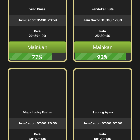
Wild Xmas
Pendekar Buta
Jam Gacor : 05:00-23:59
Jam Gacor : 05:00-17:00
Pola
Pola
20-50-100
25-30-50
Mainkan
Mainkan
77%
92%
Mega Lucky Easter
Sabung Ayam
Jam Gacor : 07:00-20:59
Jam Gacor : 07:00-07:00
Pola
Pola
60-50-100
50-20-100