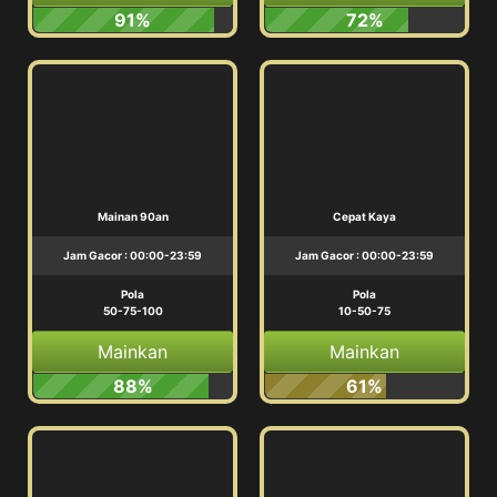
91%
72%
Mainan 90an
Cepat Kaya
Jam Gacor : 00:00-23:59
Jam Gacor : 00:00-23:59
Pola
Pola
50-75-100
10-50-75
Mainkan
Mainkan
88%
61%