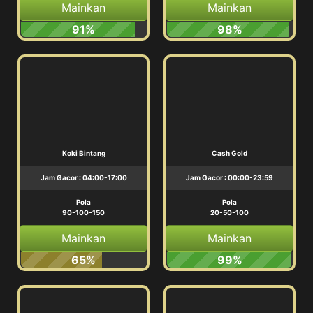
Mainkan
Mainkan
91%
98%
Koki Bintang
Cash Gold
Jam Gacor : 04:00-17:00
Jam Gacor : 00:00-23:59
Pola
Pola
90-100-150
20-50-100
Mainkan
Mainkan
65%
99%