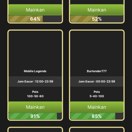
Mainkan
Mainkan
64%
52%
Mobile Legends
Bartender777
Jam Gacor : 12:00-23:59
Jam Gacor : 00:00-23:59
Pola
Pola
100-50-60
5-40-100
Mainkan
Mainkan
91%
85%