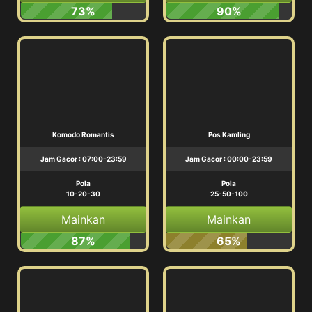
73%
90%
Komodo Romantis
Pos Kamling
Jam Gacor : 07:00-23:59
Jam Gacor : 00:00-23:59
Pola
Pola
10-20-30
25-50-100
Mainkan
Mainkan
87%
65%