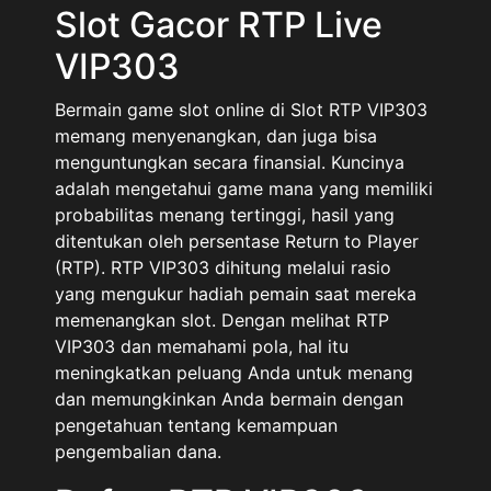
Slot Gacor RTP Live
VIP303
Bermain game slot online di Slot RTP VIP303
memang menyenangkan, dan juga bisa
menguntungkan secara finansial. Kuncinya
adalah mengetahui game mana yang memiliki
probabilitas menang tertinggi, hasil yang
ditentukan oleh persentase Return to Player
(RTP). RTP VIP303 dihitung melalui rasio
yang mengukur hadiah pemain saat mereka
memenangkan slot. Dengan melihat RTP
VIP303 dan memahami pola, hal itu
meningkatkan peluang Anda untuk menang
dan memungkinkan Anda bermain dengan
pengetahuan tentang kemampuan
pengembalian dana.