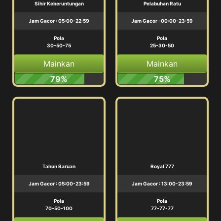
Sihir Keberuntungan
Pelabuhan Ratu
Jam Gacor : 05:00-22:59
Jam Gacor : 00:00-23:59
Pola
Pola
30-50-75
25-30-50
Mainkan
Mainkan
79%
75%
Tahun Baruan
Royal 777
Jam Gacor : 05:00-23:59
Jam Gacor : 13:00-23:59
Pola
Pola
70-50-100
77-77-77