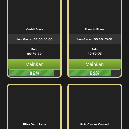
Medali Emas
Phoenix Rises
Jam Gacor : 06:00-18:00
Jam Gacor : 00:00-23:59
Pola
Pola
80-70-60
40-50-75
Mainkan
Mainkan
89%
82%
Ultra Gatot kaca
Kuis Cerdas Cermat