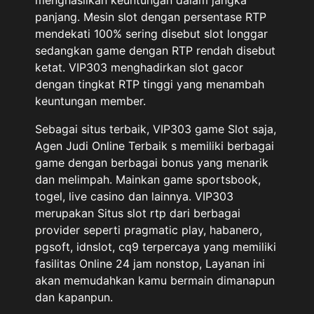
panjang. Mesin slot dengan persentase RTP
mendekati 100% sering disebut slot longgar
sedangkan game dengan RTP rendah disebut
ketat. VIP303 menghadirkan slot gacor
dengan tingkat RTP tinggi yang menambah
keuntungan member.
Sebagai situs terbaik, VIP303 game Slot saja,
Agen Judi Online Terbaik s memiliki berbagai
game dengan berbagai bonus yang menarik
dan melimpah. Mainkan game sportsbook,
togel, live casino dan lainnya. VIP303
merupakan Situs slot rtp dari berbagai
provider seperti pragmatic play, habanero,
pgsoft, idnslot, cq9 terpercaya yang memiliki
fasilitas Online 24 jam nonstop, Layanan ini
akan memudahkan kamu bermain dimanapun
dan kapanpun.