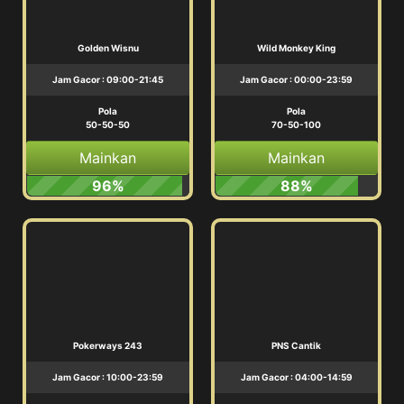
Golden Wisnu
Wild Monkey King
Jam Gacor : 09:00-21:45
Jam Gacor : 00:00-23:59
Pola
Pola
50-50-50
70-50-100
Mainkan
Mainkan
96%
88%
Pokerways 243
PNS Cantik
Jam Gacor : 10:00-23:59
Jam Gacor : 04:00-14:59