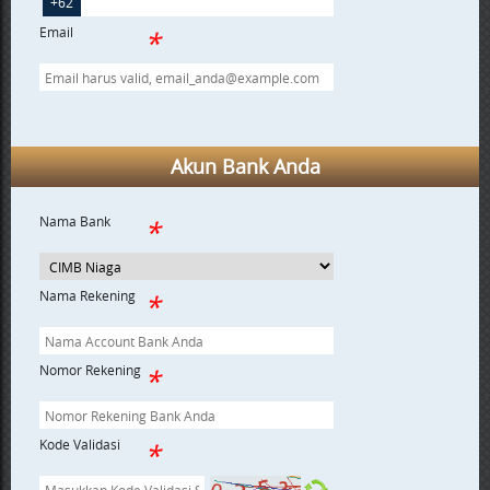
+62
Email
Akun Bank Anda
Nama Bank
Nama Rekening
Nomor Rekening
Kode Validasi