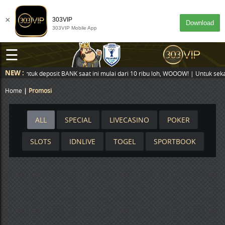
×
303VIP
Download
303VIP Mobile App
☰
NEW :
ni mulai dari 10 ribu loh, WOOOW! | Untuk sekarang sudah bisa menggunakan 
Home
Promosi
ALL
SPECIAL
LIVECASINO
POKER
SLOTS
IDNLIVE
TOGEL
SPORTBOOK
DESKTOP
MASUK