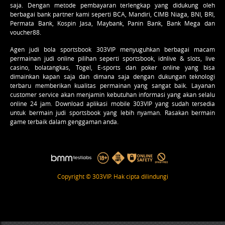
saja. Dengan metode pembayaran terlengkap yang didukung oleh
berbagai bank partner kami seperti BCA, Mandiri, CIMB Niaga, BNI, BRI,
Permata Bank, Kospin Jasa, Maybank, Panin Bank, Bank Mega dan
voucher88.
Agen judi bola sportsbook 303VIP menyuguhkan berbagai macam
permainan
judi online
pilihan seperti sportsbook, idnlive & slots, live
casino, bolatangkas, Togel, E-sports dan poker online yang bisa
dimainkan kapan saja dan dimana saja dengan dukungan teknologi
terbaru memberikan kualitas permainan yang sangat baik. Layanan
customer service akan menjamin kebutuhan informasi yang akan selalu
online 24 jam. Download aplikasi mobile 303VIP yang sudah tersedia
untuk bermain judi sportsbook yang lebih nyaman. Rasakan bermain
game terbaik dalam genggaman anda.
Copyright © 303VIP. Hak cipta dilindungi