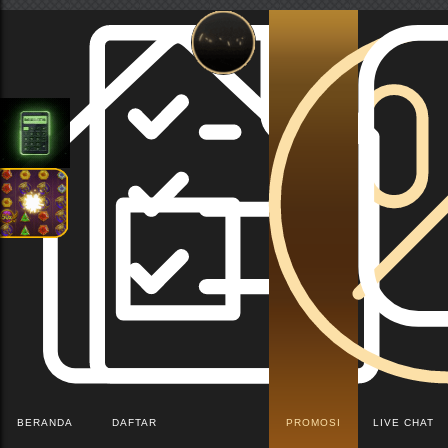
BERANDA
DAFTAR
PROMOSI
LIVE CHAT